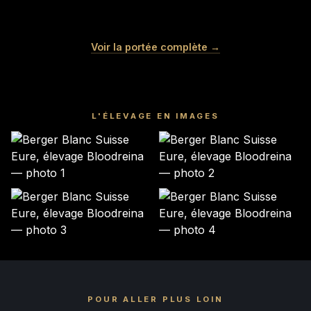
COCO
MERINGUE
VANILLE
NOUGAT
Femelle · blanche
Femelle · blanche
MOCHI
LITCHI
Voir la portée complète →
Femelle · blanche
Mâle · blanche
Mâle · blanche
Mâle · BLANCHE
RÉSERVÉ
RÉSERVÉ
GARDÉ ÉLEVAGE
RÉSERVÉ
RÉSERVÉ
RÉSERVÉ
L'ÉLEVAGE EN IMAGES
POUR ALLER PLUS LOIN