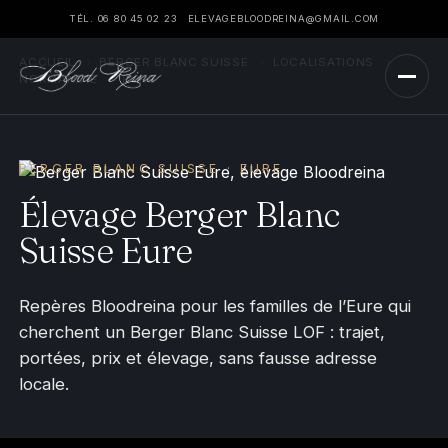
TÉL. 06 80 45 02 23
ELEVAGEBLOODREINA@GMAIL.COM
ACCUEIL
›
BERGER BLANC SUISSE
›
LOCALISATIONS
›
NORMANDIE
›
EURE
BERGER BLANC SUISSE · EURE
Élevage Berger Blanc
Suisse Eure
Repères Bloodreina pour les familles de l’Eure qui
cherchent un Berger Blanc Suisse LOF : trajet,
portées, prix et élevage, sans fausse adresse
locale.