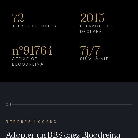
72
2015
TITRES OFFICIELS
ÉLEVAGE LOF
DÉCLARÉ
n°91764
7j/7
AFFIXE OF
SUIVI À VIE
BLOODREINA
01
REPÈRES LOCAUX
Adopter un BBS chez Bloodreina