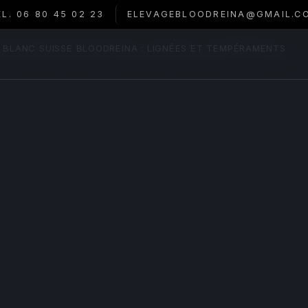
ÉL. 06 80 45 02 23
ELEVAGEBLOODREINA@GMAIL.C
 BLANC SUISSE BLOODREINA : LIGNÉES ET TEMPÉRAMENTS