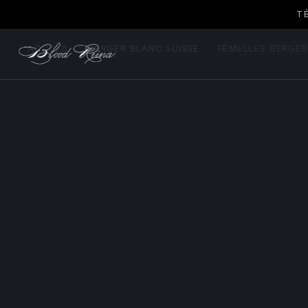
T
ACCUEIL
›
BERGER BLANC SUISSE
›
FEMELLES BERGER