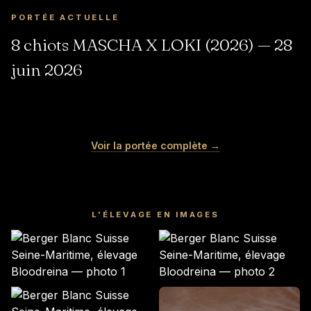
PORTÉE ACTUELLE
8 chiots MASCHA X LOKI (2026) — 28
juin 2026
COCO
MERINGUE
VANILLE
NOUGAT
Femelle · blanche
Femelle · blanche
MOCHI
LITCHI
Voir la portée complète →
Femelle · blanche
Mâle · blanche
Mâle · blanche
Mâle · BLANCHE
RÉSERVÉ
RÉSERVÉ
GARDÉ ÉLEVAGE
RÉSERVÉ
RÉSERVÉ
RÉSERVÉ
L'ÉLEVAGE EN IMAGES