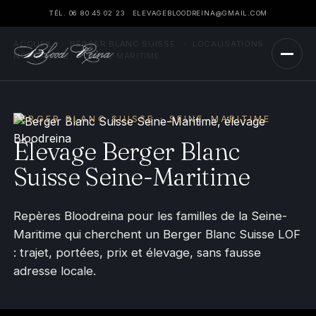
TÉL. 06 80 45 02 23
ELEVAGEBLOODREINA@GMAIL.COM
ACCUEIL
›
BERGER BLANC SUISSE
›
LOCALISATIONS
›
NORMANDIE
›
SEINE-MARITIME
BERGER BLANC SUISSE · SEINE-MARITIME
Élevage Berger Blanc
Suisse Seine-Maritime
Repères Bloodreina pour les familles de la Seine-
Maritime qui cherchent un Berger Blanc Suisse LOF
: trajet, portées, prix et élevage, sans fausse
adresse locale.