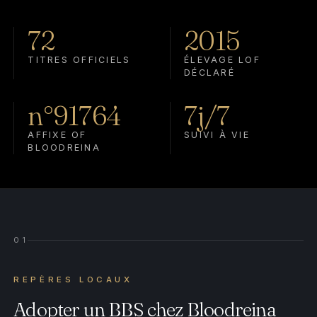
72
2015
TITRES OFFICIELS
ÉLEVAGE LOF
DÉCLARÉ
n°91764
7j/7
AFFIXE OF
SUIVI À VIE
BLOODREINA
01
REPÈRES LOCAUX
Adopter un BBS chez Bloodreina