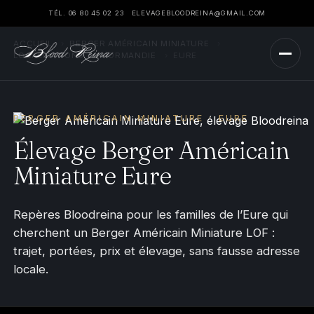
TÉL. 06 80 45 02 23
ELEVAGEBLOODREINA@GMAIL.COM
ACCUEIL
›
BERGER AMÉRICAIN MINIATURE
›
LOCALISATIONS
›
NORMANDIE
›
EURE
BERGER AMÉRICAIN MINIATURE · EURE
Élevage Berger Américain
Miniature Eure
Repères Bloodreina pour les familles de l’Eure qui
cherchent un Berger Américain Miniature LOF :
trajet, portées, prix et élevage, sans fausse adresse
locale.