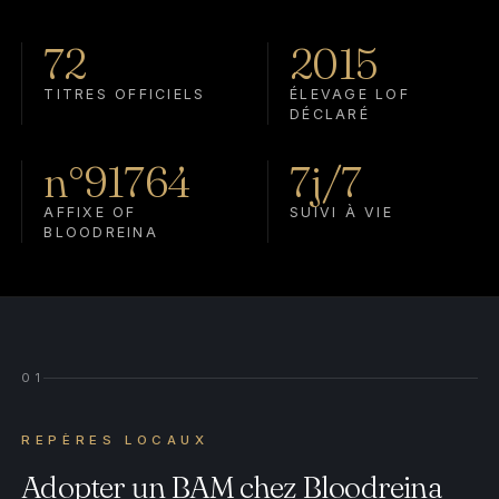
72
2015
TITRES OFFICIELS
ÉLEVAGE LOF
DÉCLARÉ
n°91764
7j/7
AFFIXE OF
SUIVI À VIE
BLOODREINA
01
REPÈRES LOCAUX
Adopter un BAM chez Bloodreina