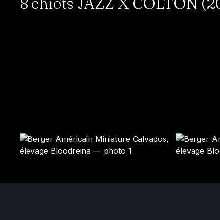
8 chiots JAZZ X COLTON (202
SHADOW
PIXEL
Mâle · noir tricolore
Mâle · bleu merle
DISPONIBLE
DISPONIBLE