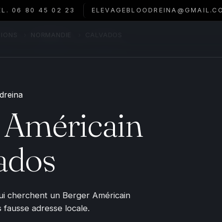
ÉL. 06 80 45 02 23
ELEVAGEBLOODREINA@GMAIL.C
TIONS
›
NORMANDIE
›
CALVADOS
 Américain
ados
qui cherchent un Berger Américain
s fausse adresse locale.