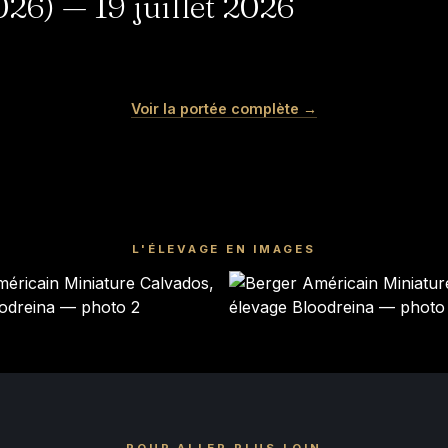
6) — 19 juillet 2026
SONIC
KIRBY
Voir la portée complète →
Mâle · noir tricolore
Mâle · bleu merle
DISPONIBLE
DISPONIBLE
L'ÉLEVAGE EN IMAGES
POUR ALLER PLUS LOIN