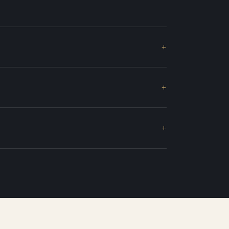
+
+
+