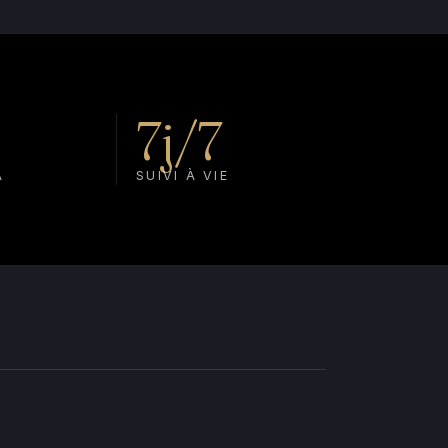
7j/7
A
SUIVI À VIE