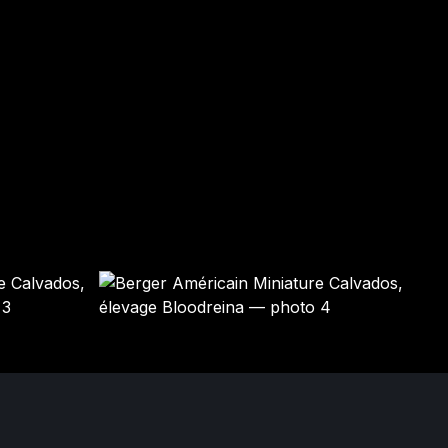
YOSHI
LINK
Mâle · bleu merle
Mâle · bleu merle
DISPONIBLE
DISPONIBLE