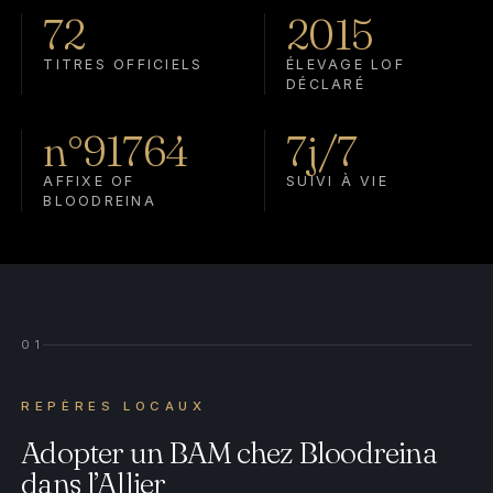
72
2015
TITRES OFFICIELS
ÉLEVAGE LOF
DÉCLARÉ
n°91764
7j/7
AFFIXE OF
SUIVI À VIE
BLOODREINA
01
REPÈRES LOCAUX
Adopter un BAM chez Bloodreina
dans l’Allier