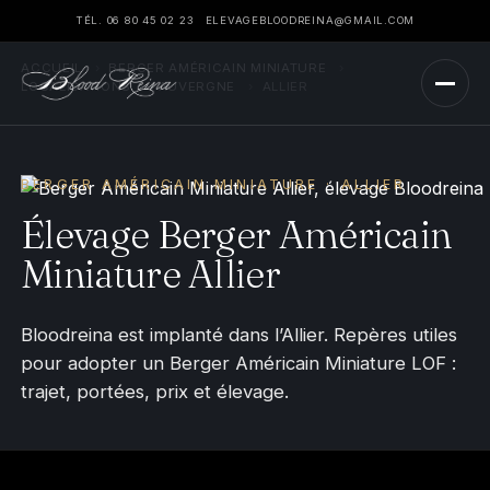
TÉL. 06 80 45 02 23
ELEVAGEBLOODREINA@GMAIL.COM
ACCUEIL
›
BERGER AMÉRICAIN MINIATURE
›
LOCALISATIONS
›
AUVERGNE
›
ALLIER
BERGER AMÉRICAIN MINIATURE · ALLIER
Élevage Berger Américain
Miniature Allier
Bloodreina est implanté dans l’Allier. Repères utiles
pour adopter un Berger Américain Miniature LOF :
trajet, portées, prix et élevage.