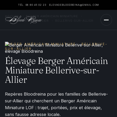
TÉL. 06 80 45 02 23
ELEVAGEBLOODREINA@GMAIL.COM
ACCUEIL
›
BERGER AMÉRICAIN MINIATURE
›
LOCALISATIONS
›
ALLIER
›
BELLERIVE-SUR-ALLIER
BERGER AMÉRICAIN MINIATURE · BELLERIVE-
SUR-ALLIER
Élevage Berger Américain
Miniature Bellerive-sur-
Allier
Repères Bloodreina pour les familles de Bellerive-
sur-Allier qui cherchent un Berger Américain
Miniature LOF : trajet, portées, prix et élevage,
sans fausse adresse locale.