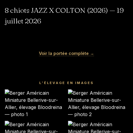
8 chiots JAZZ X COLTON (2026) — 19
juillet 2026
SHADOW
SONIC
YOSHI
PIXEL
Mâle · noir tricolore
Mâle · noir tricolore
KIRBY
LINK
Voir la portée complète →
Mâle · bleu merle
Mâle · bleu merle
Mâle · bleu merle
Mâle · bleu merle
DISPONIBLE
DISPONIBLE
DISPONIBLE
DISPONIBLE
DISPONIBLE
DISPONIBLE
L'ÉLEVAGE EN IMAGES