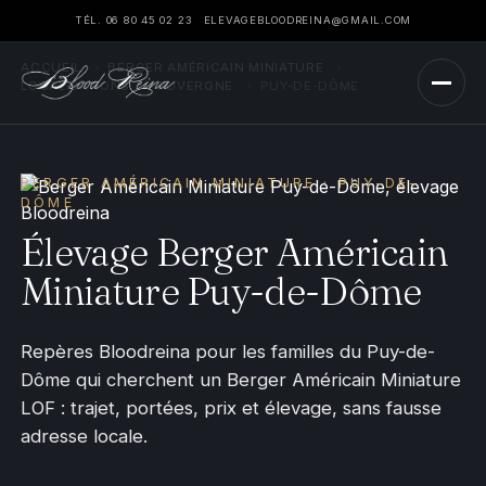
TÉL. 06 80 45 02 23
ELEVAGEBLOODREINA@GMAIL.COM
ACCUEIL
›
BERGER AMÉRICAIN MINIATURE
›
LOCALISATIONS
›
AUVERGNE
›
PUY-DE-DÔME
BERGER AMÉRICAIN MINIATURE · PUY-DE-
DÔME
Élevage Berger Américain
Miniature Puy-de-Dôme
Repères Bloodreina pour les familles du Puy-de-
Dôme qui cherchent un Berger Américain Miniature
LOF : trajet, portées, prix et élevage, sans fausse
adresse locale.