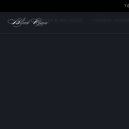
T
ACCUEIL
›
BERGER BLANC SUISSE
›
COMMENT CHOISIR