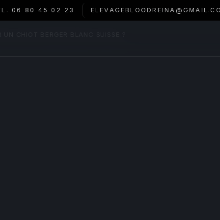
ÉL. 06 80 45 02 23
ELEVAGEBLOODREINA@GMAIL.C
 UN CHIOT BERGER BLANC SUISSE ?