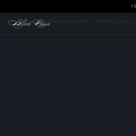
T
ACCUEIL
›
BERGER BLANC SUISSE
›
PRÉPARER SON FOY