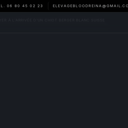
ÉL. 06 80 45 02 23
ELEVAGEBLOODREINA@GMAIL.C
ER À L'ARRIVÉE D'UN CHIOT BERGER BLANC SUISSE