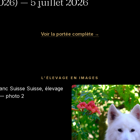
6) — 5 juillet 2026
MERINGUE
MOCHI
Voir la portée complète →
Femelle · blanche
Mâle · blanche
DISPONIBLE
RÉSERVÉ
L'ÉLEVAGE EN IMAGES