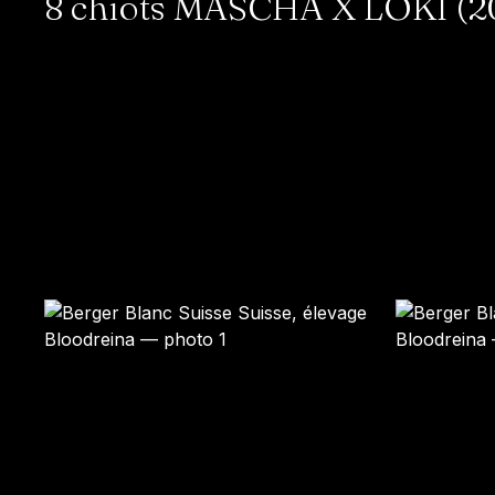
8 chiots MASCHA X LOKI (202
COCO
NOUGAT
Femelle · blanche
Mâle · blanche
RÉSERVÉ
RÉSERVÉ