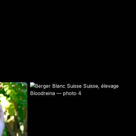
VANILLE
LITCHI
Femelle · blanche
Mâle · BLANCHE
GARDÉ ÉLEVAGE
RÉSERVÉ