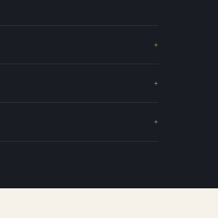
+
+
+