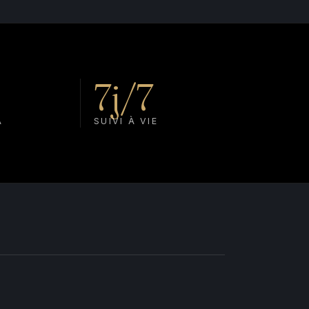
7j/7
A
SUIVI À VIE