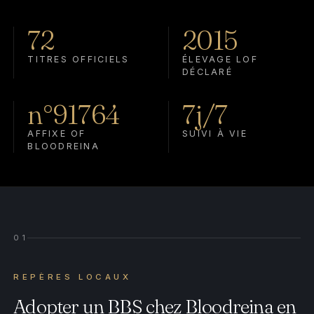
72
2015
TITRES OFFICIELS
ÉLEVAGE LOF
DÉCLARÉ
n°91764
7j/7
AFFIXE OF
SUIVI À VIE
BLOODREINA
01
REPÈRES LOCAUX
Adopter un BBS chez Bloodreina en