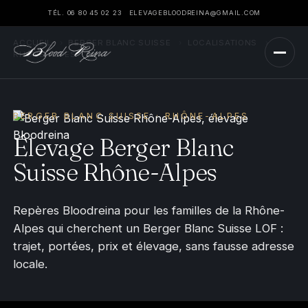
TÉL. 06 80 45 02 23
ELEVAGEBLOODREINA@GMAIL.COM
ACCUEIL
›
BERGER BLANC SUISSE
›
LOCALISATIONS
›
RHÔNE-ALPES
BERGER BLANC SUISSE · RHÔNE-ALPES
Élevage Berger Blanc
Suisse Rhône-Alpes
Repères Bloodreina pour les familles de la Rhône-
Alpes qui cherchent un Berger Blanc Suisse LOF :
trajet, portées, prix et élevage, sans fausse adresse
locale.