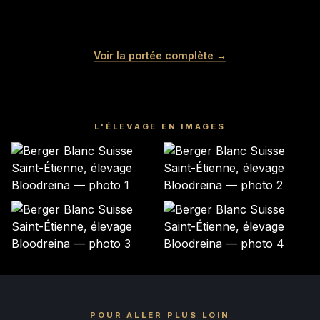
COCO
MERINGUE
VANILLE
NOUGAT
Femelle · blanche
Femelle · blanche
MOCHI
LITCHI
Voir la portée complète →
Femelle · blanche
Mâle · blanche
Mâle · blanche
Mâle · BLANCHE
RÉSERVÉ
RÉSERVÉ
GARDÉ ÉLEVAGE
RÉSERVÉ
RÉSERVÉ
RÉSERVÉ
L'ÉLEVAGE EN IMAGES
POUR ALLER PLUS LOIN