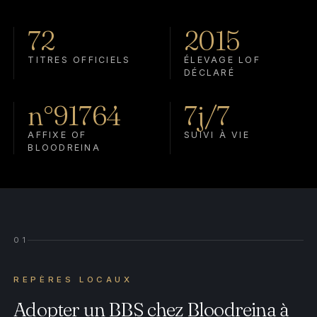
72
2015
TITRES OFFICIELS
ÉLEVAGE LOF
DÉCLARÉ
n°91764
7j/7
AFFIXE OF
SUIVI À VIE
BLOODREINA
01
REPÈRES LOCAUX
Adopter un BBS chez Bloodreina à