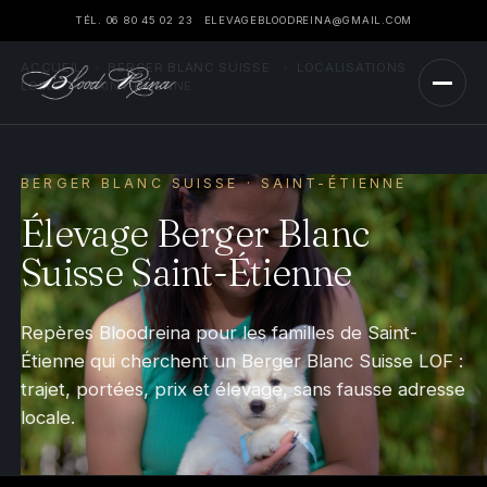
TÉL. 06 80 45 02 23
ELEVAGEBLOODREINA@GMAIL.COM
ACCUEIL
›
BERGER BLANC SUISSE
›
LOCALISATIONS
›
LOIRE
›
SAINT-ÉTIENNE
BERGER BLANC SUISSE · SAINT-ÉTIENNE
Élevage Berger Blanc
Suisse Saint-Étienne
Repères Bloodreina pour les familles de Saint-
Étienne qui cherchent un Berger Blanc Suisse LOF :
trajet, portées, prix et élevage, sans fausse adresse
locale.