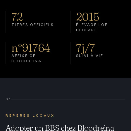
72
2015
TITRES OFFICIELS
ÉLEVAGE LOF
DÉCLARÉ
n°91764
7j/7
AFFIXE OF
SUIVI À VIE
BLOODREINA
01
REPÈRES LOCAUX
Adopter un BBS chez Bloodreina