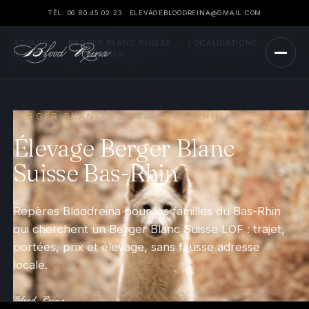
TÉL. 06 80 45 02 23
ELEVAGEBLOODREINA@GMAIL.COM
ACCUEIL
›
BERGER BLANC SUISSE
›
LOCALISATIONS
›
GRAND EST
›
BAS-RHIN
BERGER BLANC SUISSE · BAS-RHIN
Élevage Berger Blanc
Suisse Bas-Rhin
Repères Bloodreina pour les familles du Bas-Rhin
qui cherchent un Berger Blanc Suisse LOF : trajet,
portées, prix et élevage, sans fausse adresse
locale.