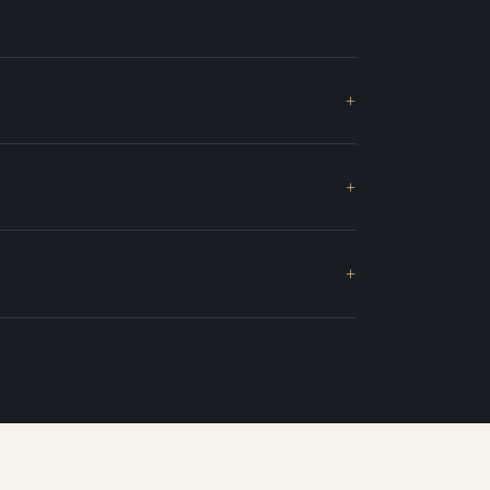
+
+
+