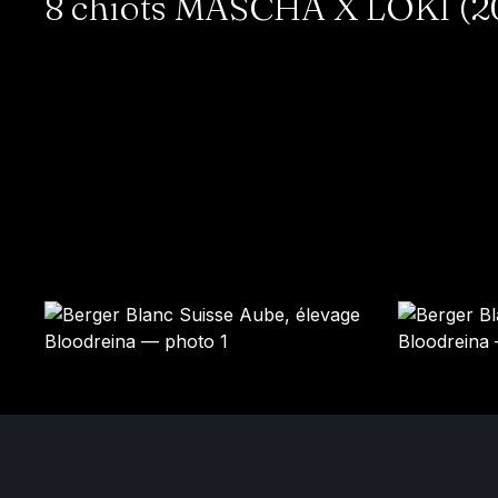
8 chiots MASCHA X LOKI (20
COCO
NOUGAT
Femelle · blanche
Mâle · blanche
RÉSERVÉ
RÉSERVÉ