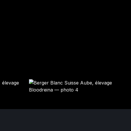
VANILLE
LITCHI
Femelle · blanche
Mâle · BLANCHE
GARDÉ ÉLEVAGE
RÉSERVÉ