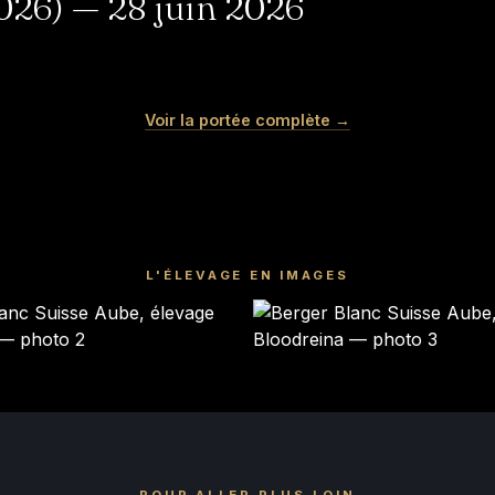
26) — 28 juin 2026
MERINGUE
MOCHI
Voir la portée complète →
Femelle · blanche
Mâle · blanche
RÉSERVÉ
RÉSERVÉ
L'ÉLEVAGE EN IMAGES
POUR ALLER PLUS LOIN