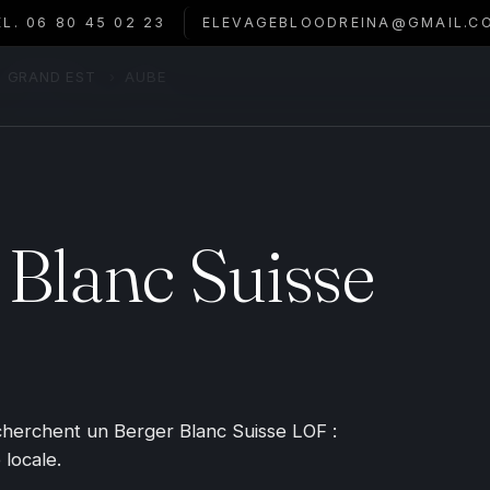
ÉL. 06 80 45 02 23
ELEVAGEBLOODREINA@GMAIL.C
GRAND EST
›
AUBE
 Blanc Suisse
 cherchent un Berger Blanc Suisse LOF :
 locale.