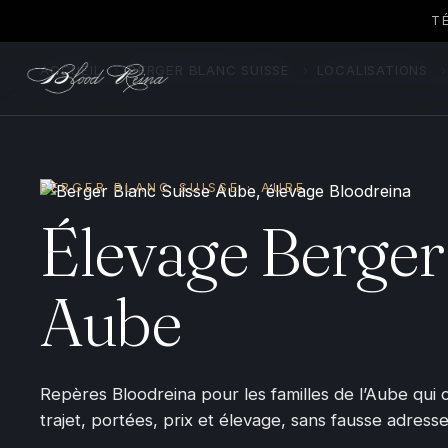
T
ACCUEIL
›
BERGER BLANC SUISSE
›
LOCALISATIONS
›
BERGER BLANC SUISSE · AUBE
Élevage Berger
Aube
Repères Bloodreina pour les familles de l’Aube qui
trajet, portées, prix et élevage, sans fausse adresse