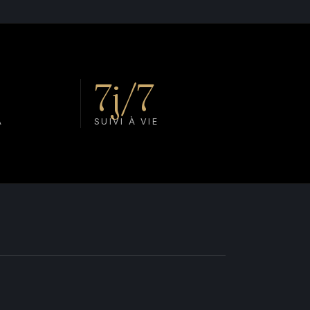
7j/7
A
SUIVI À VIE