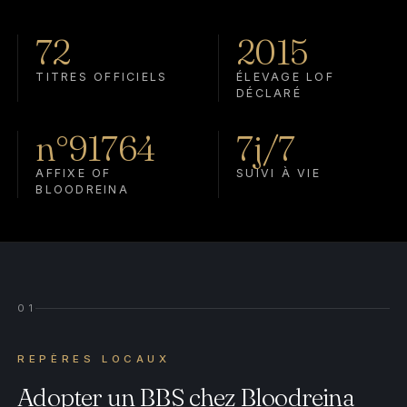
72
2015
TITRES OFFICIELS
ÉLEVAGE LOF
DÉCLARÉ
n°91764
7j/7
AFFIXE OF
SUIVI À VIE
BLOODREINA
01
REPÈRES LOCAUX
Adopter un BBS chez Bloodreina