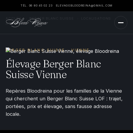
TÉL. 06 80 45 02 23
ELEVAGEBLOODREINA@GMAIL.COM
ACCUEIL
›
BERGER BLANC SUISSE
›
LOCALISATIONS
›
AQUITAINE
›
VIENNE
BERGER BLANC SUISSE · VIENNE
Élevage Berger Blanc
Suisse Vienne
Repères Bloodreina pour les familles de la Vienne
qui cherchent un Berger Blanc Suisse LOF : trajet,
portées, prix et élevage, sans fausse adresse
locale.