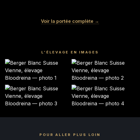
COCO
MERINGUE
VANILLE
NOUGAT
Femelle · blanche
Femelle · blanche
MOCHI
LITCHI
Voir la portée complète →
Femelle · blanche
Mâle · blanche
Mâle · blanche
Mâle · BLANCHE
RÉSERVÉ
RÉSERVÉ
GARDÉ ÉLEVAGE
RÉSERVÉ
RÉSERVÉ
RÉSERVÉ
L'ÉLEVAGE EN IMAGES
POUR ALLER PLUS LOIN