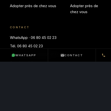
Adopter près de chez vous
Adopter près de
chez vous
CONTACT
WhatsApp · 06 80 45 02 23
Tél. 06 80 45 02 23
elevagebloodreina@gmail.com
WHATSAPP
CONTACT
APP
Questions fréquentes
Conseils & articles
© 2026 BLOODREINA · AFFIXE OF BLOODREINA ·