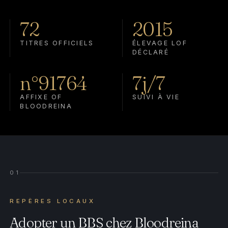
72
2015
TITRES OFFICIELS
ÉLEVAGE LOF
DÉCLARÉ
n°91764
7j/7
AFFIXE OF
SUIVI À VIE
BLOODREINA
01
REPÈRES LOCAUX
Adopter un BBS chez Bloodreina