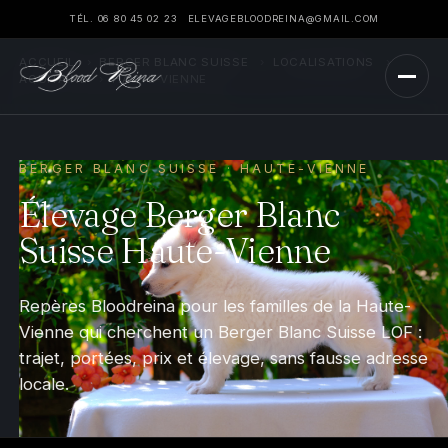
TÉL. 06 80 45 02 23
ELEVAGEBLOODREINA@GMAIL.COM
ACCUEIL
›
BERGER BLANC SUISSE
›
LOCALISATIONS
›
AQUITAINE
›
HAUTE-VIENNE
BERGER BLANC SUISSE · HAUTE-VIENNE
Élevage Berger Blanc
Suisse Haute-Vienne
Repères Bloodreina pour les familles de la Haute-
Vienne qui cherchent un Berger Blanc Suisse LOF :
trajet, portées, prix et élevage, sans fausse adresse
locale.