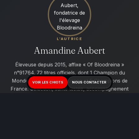
L’AUTRICE
Amandine Aubert
Éleveuse depuis 2015, affixe « Of Bloodreina »
n°91764. 72 titres officiels, dont 1 Champion du
Monde, 1 Champion d'Europe et 5 Champions de
VOIR LES CHIOTS
NOUS CONTACTER
France. Sélection, santé testée, accompagnement
des familles à vie.
Découvrir Amandine →