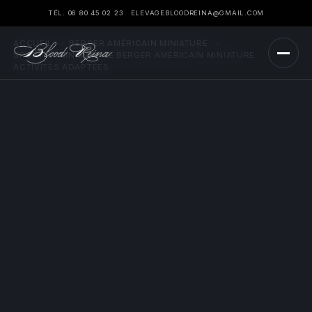
TÉL. 06 80 45 02 23
ELEVAGEBLOODREINA@GMAIL.COM
ACCUEIL
›
BERGER AMÉRICAIN MINIATURE
›
SPORT CANIN AVEC LE BERGER AMÉRICAIN MINIATURE :
ACTIVITÉS ADAPTÉES