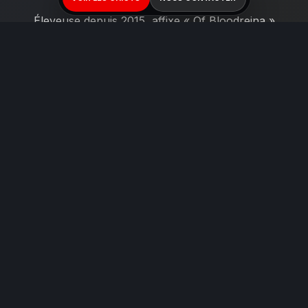
Éleveuse depuis 2015, affixe « Of Bloodreina »
n°91764. 72 titres officiels, dont 1 Champion du
Monde, 1 Champion d'Europe et 5 Champions de
France. Sélection, santé testée, accompagnement
des familles à vie.
Découvrir Amandine →
CONTINUER VOTRE LECTURE
Chiots BAM
Race BAM
Portées en cours
Guide complet