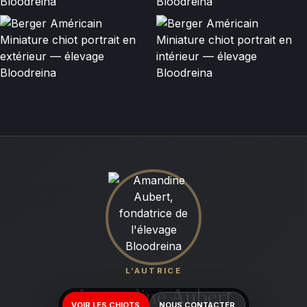
L’AUTRICE
Amandine Aubert
VOIR LES CHIOTS
NOUS CONTACTER