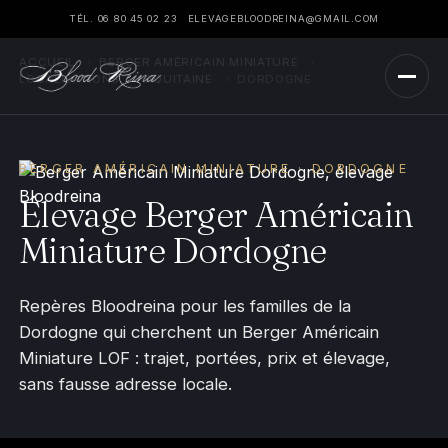
TÉL. 06 80 45 02 23
ELEVAGEBLOODREINA@GMAIL.COM
ACCUEIL
›
BERGER AMÉRICAIN MINIATURE
›
LOCALISATIONS
›
AQUITAINE
›
DORDOGNE
BERGER AMÉRICAIN MINIATURE · DORDOGNE
Élevage Berger Américain
Miniature Dordogne
Repères Bloodreina pour les familles de la
Dordogne qui cherchent un Berger Américain
Miniature LOF : trajet, portées, prix et élevage,
sans fausse adresse locale.