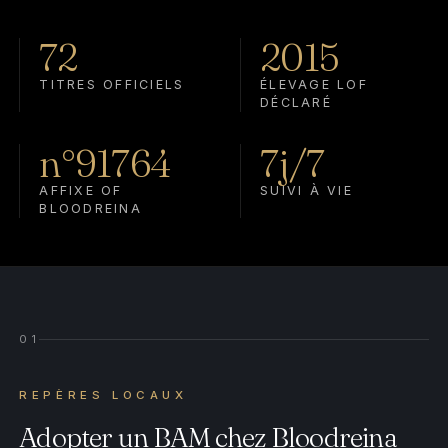
72
2015
TITRES OFFICIELS
ÉLEVAGE LOF
DÉCLARÉ
n°91764
7j/7
AFFIXE OF
SUIVI À VIE
BLOODREINA
01
REPÈRES LOCAUX
Adopter un BAM chez Bloodreina