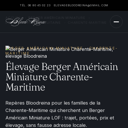
TÉL. 06 80 45 02 23
ELEVAGEBLOODREINA@GMAIL.COM
ACCUEIL
›
BERGER AMÉRICAIN MINIATURE
›
LOCALISATIONS
›
AQUITAINE
›
CHARENTE-MARITIME
BERGER AMÉRICAIN MINIATURE · CHARENTE-
MARITIME
Élevage Berger Américain
Miniature Charente-
Maritime
Repères Bloodreina pour les familles de la
Charente-Maritime qui cherchent un Berger
Américain Miniature LOF : trajet, portées, prix et
élevage, sans fausse adresse locale.