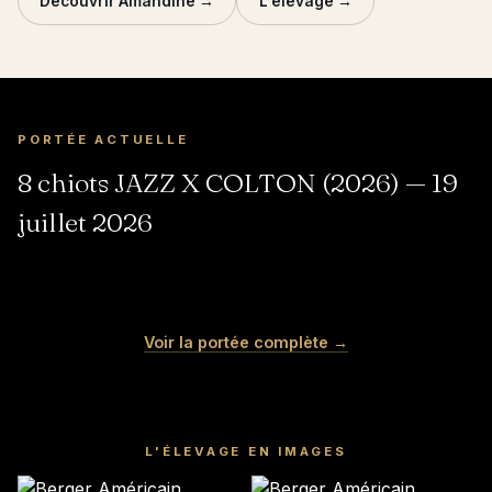
Découvrir Amandine →
L'élevage →
PORTÉE ACTUELLE
8 chiots JAZZ X COLTON (2026) — 19
juillet 2026
SHADOW
SONIC
YOSHI
PIXEL
Mâle · noir tricolore
Mâle · noir tricolore
KIRBY
LINK
Voir la portée complète →
Mâle · bleu merle
Mâle · bleu merle
Mâle · bleu merle
Mâle · bleu merle
DISPONIBLE
DISPONIBLE
DISPONIBLE
DISPONIBLE
DISPONIBLE
DISPONIBLE
L'ÉLEVAGE EN IMAGES