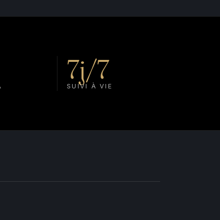
7j/7
A
SUIVI À VIE