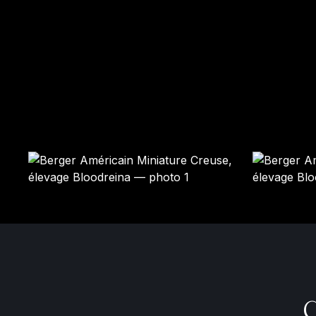
BAGATELLE
BAGOU
Femelle · rouge tricolore
Mâle · rouge merle
GARDÉ ÉLEVAGE
RÉSERVÉ
C