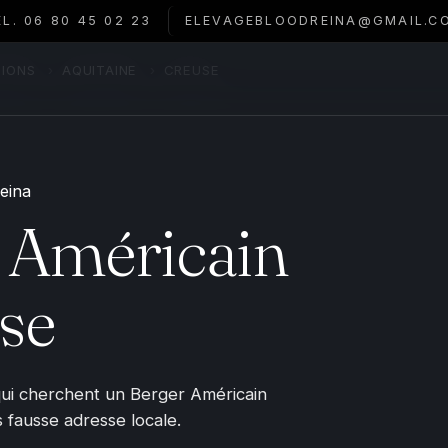
ÉL. 06 80 45 02 23
ELEVAGEBLOODREINA@GMAIL.C
TIONS
›
AQUITAINE
›
CREUSE
 Américain
se
qui cherchent un Berger Américain
s fausse adresse locale.