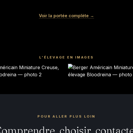
BOUSSOLE
BOSTON
Voir la portée complète →
Femelle · noir tricolore
Mâle · rouge tricolore
RÉSERVÉ
RÉSERVÉ
L'ÉLEVAGE EN IMAGES
POUR ALLER PLUS LOIN
omprendre, choisir, contact