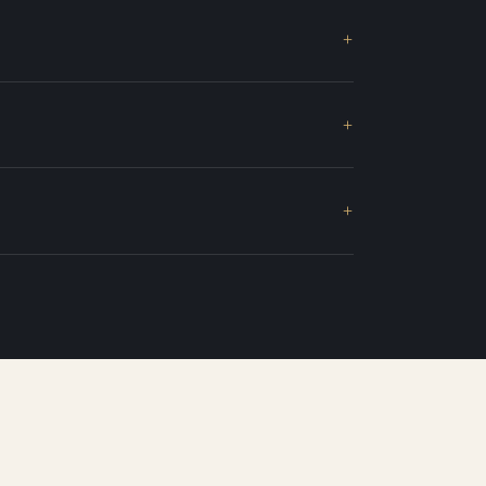
+
+
+