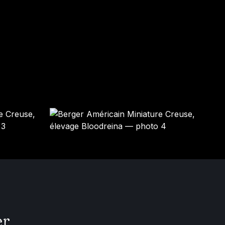
BUFFY
BOSS
Femelle · noir tricolore
Mâle · noir tricolore
RÉSERVÉ
RÉSERVÉ
er