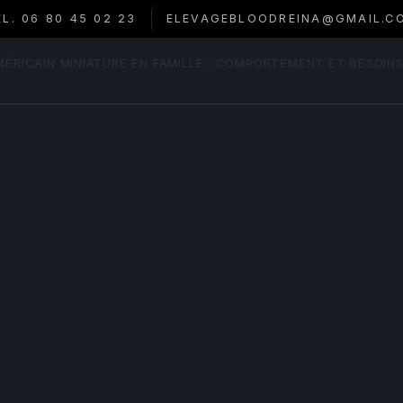
ÉL. 06 80 45 02 23
ELEVAGEBLOODREINA@GMAIL.C
ÉRICAIN MINIATURE EN FAMILLE : COMPORTEMENT ET BESOINS