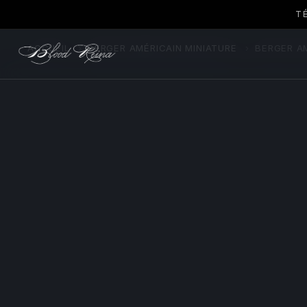
T
ACCUEIL
›
BERGER AMÉRICAIN MINIATURE
›
BERGER AM