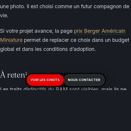
une photo. Il est choisi comme un futur compagnon de
vie.
Si votre projet avance, la page
prix Berger Américain
Miniature
permet de replacer ce choix dans un budget
global et dans les conditions d’adoption.
À retenir
VOIR LES CHIOTS
NOUS CONTACTER
Les traits distinctifs du BAM sont visibles, mais ils ne
se comprennent vraiment qu’ensemble : format
compact, silhouette de berger, robes variées, regard
expressif, queue parfois différente, intelligence vive et
lien fort avec l’humain.