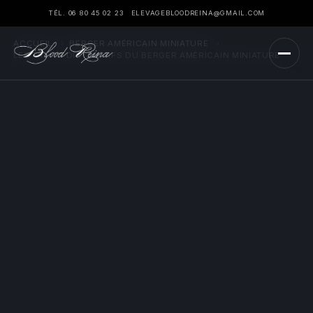
TÉL. 06 80 45 02 23
ELEVAGEBLOODREINA@GMAIL.COM
ACCUEIL
›
BERGER AMÉRICAIN MINIATURE
›
LES TRAITS DISTINCTIFS DU BERGER AMÉRICAIN MINIATURE