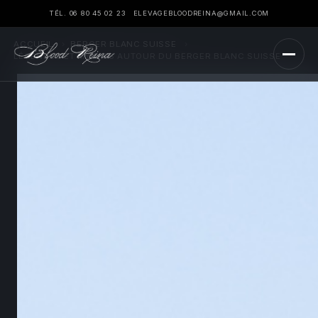
TÉL. 06 80 45 02 23
ELEVAGEBLOODREINA@GMAIL.COM
ACCUEIL
›
BERGER BLANC SUISSE
›
LÉGENDES ET MYTHES AUTOUR DU BERGER BLANC SUISSE