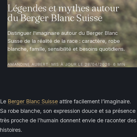
Légendes et mythes autour
du Berger Blanc Suisse
Distinguer l'imaginaire autour du Berger Blanc
Suisse de la réalité de la race : caractère, robe
blanche, famille, sensibilité et besoins quotidiens.
AMANDINE AUBERT
· MIS À JOUR LE 28/04/2026
· 6 MIN
Le
Berger Blanc Suisse
attire facilement l’imaginaire.
Sa robe blanche, son expression douce et sa présence
très proche de l’humain donnent envie de raconter des
histoires.