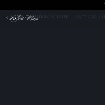
T
ACCUEIL
›
BERGER BLANC SUISSE
›
AGILITY AVEC UN