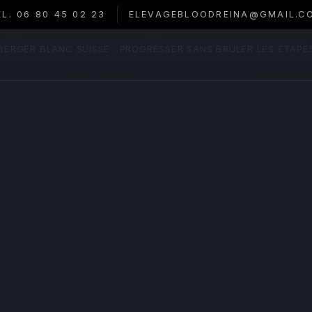
ÉL. 06 80 45 02 23
ELEVAGEBLOODREINA@GMAIL.C
 BERGER BLANC SUISSE : PROGRESSER SANS BRÛLER LES ÉTAPE