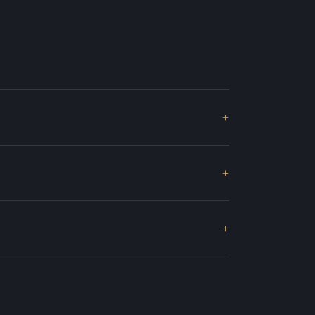
+
+
+