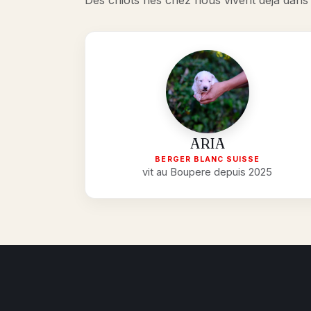
Des chiots nés chez nous vivent déjà dans
ARIA
BERGER BLANC SUISSE
vit au Boupere depuis 2025