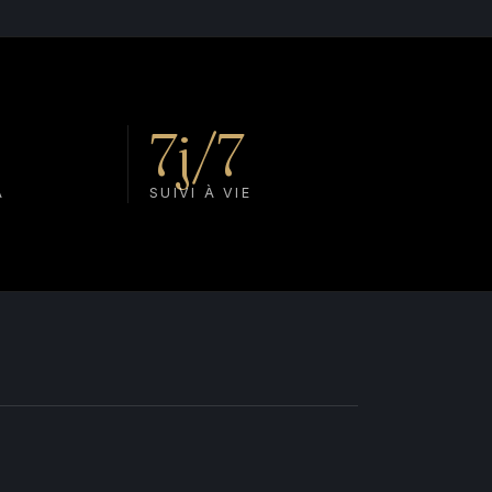
7j/7
A
SUIVI À VIE