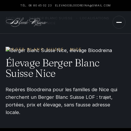
TÉL. 06 80 45 02 23
ELEVAGEBLOODREINA@GMAIL.COM
ACCUEIL
›
BERGER BLANC SUISSE
›
LOCALISATIONS
›
ALPES-MARITIMES
›
NICE
BERGER BLANC SUISSE · NICE
Élevage Berger Blanc
Suisse Nice
Repères Bloodreina pour les familles de Nice qui
cherchent un Berger Blanc Suisse LOF : trajet,
portées, prix et élevage, sans fausse adresse
locale.