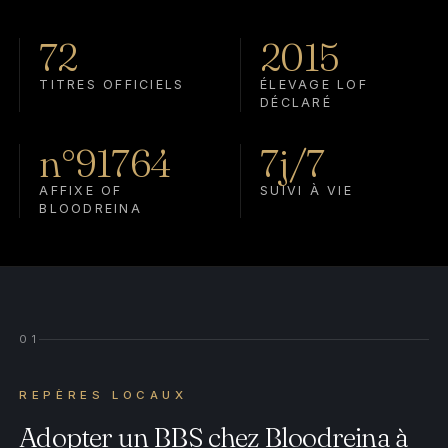
72
2015
TITRES OFFICIELS
ÉLEVAGE LOF
DÉCLARÉ
n°91764
7j/7
AFFIXE OF
SUIVI À VIE
BLOODREINA
01
REPÈRES LOCAUX
Adopter un BBS chez Bloodreina à