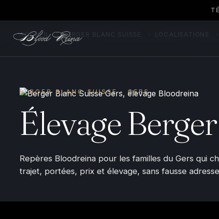
T
ACCUEIL
›
BERGER BLANC SUISSE
›
LOCALISATIONS
›
BERGER BLANC SUISSE · GERS
Élevage Berger
Repères Bloodreina pour les familles du Gers qui c
trajet, portées, prix et élevage, sans fausse adresse