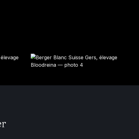
LITCHI
Femelle · blanche
Mâle · BLANCHE
GARDÉ ÉLEVAGE
RÉSERVÉ
er