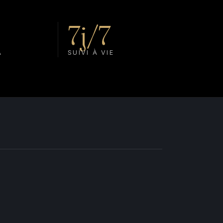
7j/7
A
SUIVI À VIE