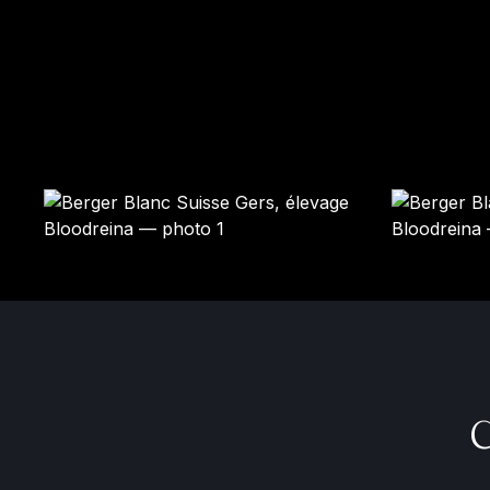
NOUGAT
Femelle · blanche
Mâle · blanche
RÉSERVÉ
RÉSERVÉ
C