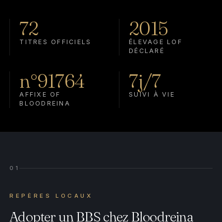
72
2015
TITRES OFFICIELS
ÉLEVAGE LOF
DÉCLARÉ
n°91764
7j/7
AFFIXE OF
SUIVI À VIE
BLOODREINA
01
REPÈRES LOCAUX
Adopter un BBS chez Bloodreina