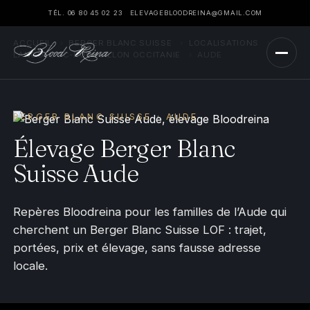
TÉL. 06 80 45 02 23
ELEVAGEBLOODREINA@GMAIL.COM
ACCUEIL
›
BERGER BLANC SUISSE
›
LOCALISATIONS
›
LANGUEDOC-ROUSSILLON OCCITANIE
›
AUDE
BERGER BLANC SUISSE · AUDE
Élevage Berger Blanc
Suisse Aude
Repères Bloodreina pour les familles de l’Aude qui
cherchent un Berger Blanc Suisse LOF : trajet,
portées, prix et élevage, sans fausse adresse
locale.