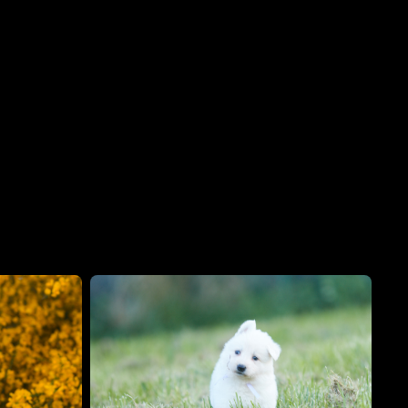
VANILLE
LITCHI
Femelle · blanche
Mâle · BLANCHE
GARDÉ ÉLEVAGE
RÉSERVÉ