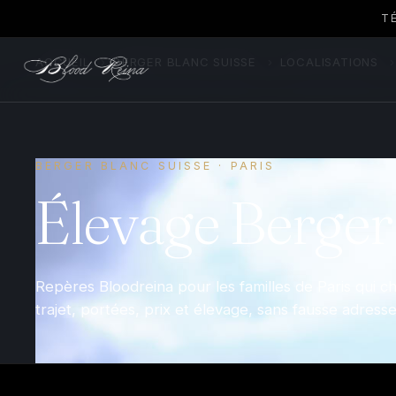
T
ACCUEIL
›
BERGER BLANC SUISSE
›
LOCALISATIONS
›
BERGER BLANC SUISSE · PARIS
Élevage Berger
Repères Bloodreina pour les familles de Paris qui 
trajet, portées, prix et élevage, sans fausse adresse