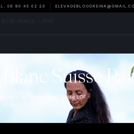
ÉL. 06 80 45 02 23
ELEVAGEBLOODREINA@GMAIL.C
ÎLE-DE-FRANCE
›
PARIS
 Blanc Suisse Par
cherchent un Berger Blanc Suisse LOF :
 locale.