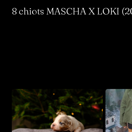
8 chiots MASCHA X LOKI (202
COCO
NOUGAT
Femelle · blanche
Mâle · blanche
RÉSERVÉ
RÉSERVÉ