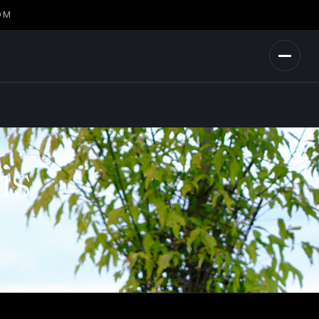
OM
is