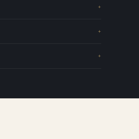
+
+
+