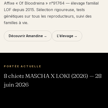
Affixe « Of Bloodreina » n°91764 — élevage familial
LOF depuis 2015. Sélection rigoureuse, tests
génétiques sur tous les reproducteurs, suivi des
familles à vie.
Découvrir Amandine →
L'élevage →
PORTÉE ACTUELLE
8 chiots MASCHA X LOKI (2026) — 28
juin 2026
COCO
MERINGUE
VANILLE
NOUGAT