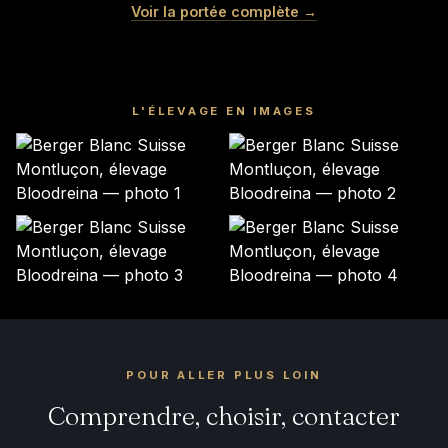
Femelle · blanche
Femelle · blanche
MOCHI
LITCHI
Voir la portée complète →
Femelle · blanche
Mâle · blanche
Mâle · blanche
Mâle · BLANCHE
RÉSERVÉ
RÉSERVÉ
GARDÉ ÉLEVAGE
RÉSERVÉ
RÉSERVÉ
RÉSERVÉ
L'ÉLEVAGE EN IMAGES
POUR ALLER PLUS LOIN
Comprendre, choisir, contacter