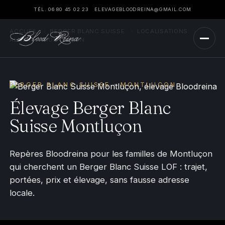
TÉL. 06 80 45 02 23
ELEVAGEBLOODREINA@GMAIL.COM
ACCUEIL
›
BERGER BLANC SUISSE
›
LOCALISATIONS
›
ALLIER
›
MONTLUÇON
BERGER BLANC SUISSE · MONTLUÇON
Élevage Berger Blanc
Suisse Montluçon
Repères Bloodreina pour les familles de Montluçon
qui cherchent un Berger Blanc Suisse LOF : trajet,
portées, prix et élevage, sans fausse adresse
locale.