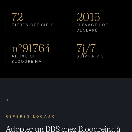
72
2015
TITRES OFFICIELS
ÉLEVAGE LOF
DÉCLARÉ
n°91764
7j/7
AFFIXE OF
SUIVI À VIE
BLOODREINA
01
REPÈRES LOCAUX
Adopter un BBS chez Bloodreina à