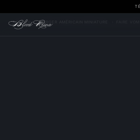
T
ACCUEIL
›
BERGER AMÉRICAIN MINIATURE
›
FAIRE VOM