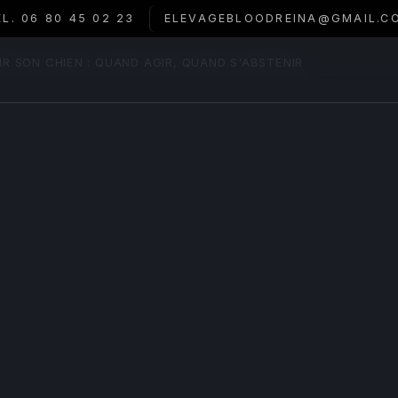
ÉL. 06 80 45 02 23
ELEVAGEBLOODREINA@GMAIL.C
IR SON CHIEN : QUAND AGIR, QUAND S'ABSTENIR