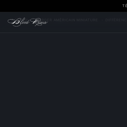
T
ACCUEIL
›
BERGER AMÉRICAIN MINIATURE
›
DIFFÉRENC