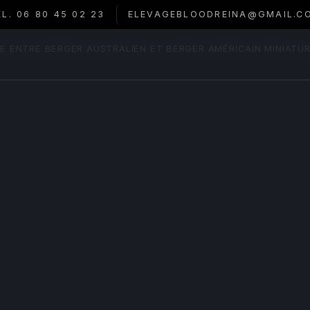
ÉL. 06 80 45 02 23
ELEVAGEBLOODREINA@GMAIL.C
E ENTRE BERGER AUSTRALIEN ET BERGER AMÉRICAIN MINIATU