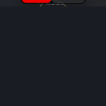
L’AUTRICE
Amandine Aubert
Éleveuse depuis 2015, affixe « Of Bloodreina »
n°91764. 72 titres officiels, dont 1 Champion du
Monde, 1 Champion d'Europe et 5 Champions de
France. Sélection, santé testée, accompagnement
des familles à vie.
Découvrir Amandine →