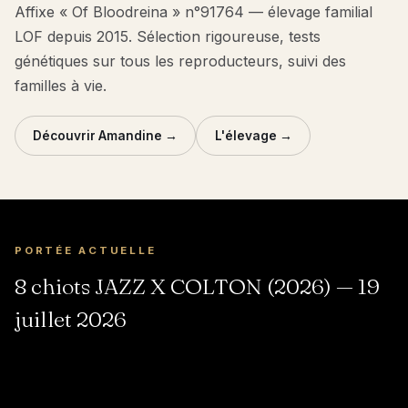
Affixe « Of Bloodreina » n°91764 — élevage familial
LOF depuis 2015. Sélection rigoureuse, tests
génétiques sur tous les reproducteurs, suivi des
familles à vie.
Découvrir Amandine →
L'élevage →
PORTÉE ACTUELLE
8 chiots JAZZ X COLTON (2026) — 19
juillet 2026
SHADOW
SONIC
YOSHI
PIXEL