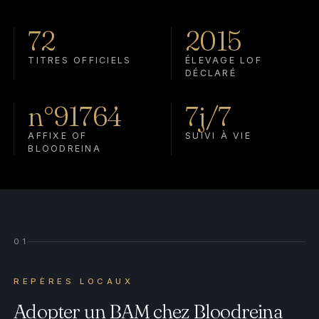
72
2015
TITRES OFFICIELS
ÉLEVAGE LOF
DÉCLARÉ
n°91764
7j/7
AFFIXE OF
SUIVI À VIE
BLOODREINA
01
REPÈRES LOCAUX
Adopter un BAM chez Bloodreina