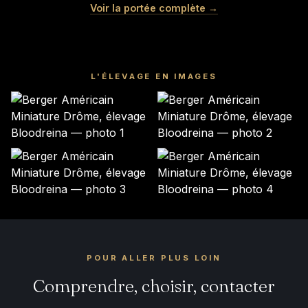
Mâle · noir tricolore
Mâle · noir tricolore
KIRBY
LINK
Voir la portée complète →
Mâle · bleu merle
Mâle · bleu merle
Mâle · bleu merle
Mâle · bleu merle
DISPONIBLE
DISPONIBLE
DISPONIBLE
DISPONIBLE
DISPONIBLE
DISPONIBLE
L'ÉLEVAGE EN IMAGES
POUR ALLER PLUS LOIN
Comprendre, choisir, contacter