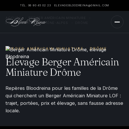
TÉL. 06 80 45 02 23
ELEVAGEBLOODREINA@GMAIL.COM
ACCUEIL
›
BERGER AMÉRICAIN MINIATURE
›
LOCALISATIONS
›
RHÔNE-ALPES
›
DRÔME
BERGER AMÉRICAIN MINIATURE · DRÔME
Élevage Berger Américain
Miniature Drôme
Repères Bloodreina pour les familles de la Drôme
qui cherchent un Berger Américain Miniature LOF :
trajet, portées, prix et élevage, sans fausse adresse
locale.