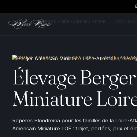
T
ACCUEIL
›
BERGER AMÉRICAIN MINIATURE
›
LOCALISA
BERGER AMÉRICAIN MINIATURE · LOIRE-ATLA
Élevage Berger
Miniature Loir
Repères Bloodreina pour les familles de la Loire-At
Américain Miniature LOF : trajet, portées, prix et é