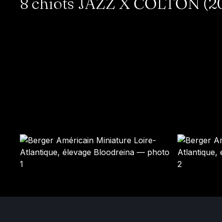
8 chiots JAZZ X COLTON (202
SHADOW
PIXEL
Mâle · noir tricolore
Mâle · bleu merle
DISPONIBLE
DISPONIBLE