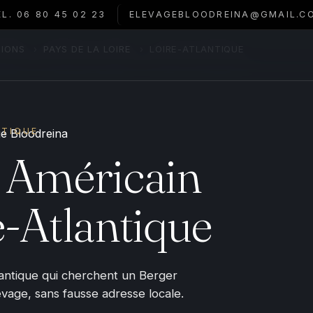
ÉL. 06 80 45 02 23
ELEVAGEBLOODREINA@GMAIL.C
TIONS
›
PAYS DE LA LOIRE
›
LOIRE-ATLANTIQUE
NTIQUE
 Américain
e-Atlantique
lantique qui cherchent un Berger
levage, sans fausse adresse locale.