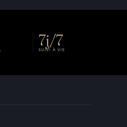
7j/7
A
SUIVI À VIE