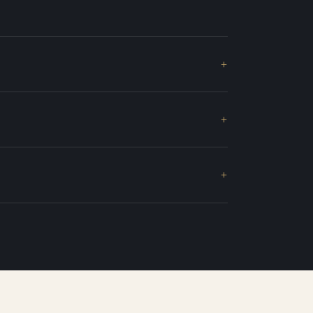
+
+
+