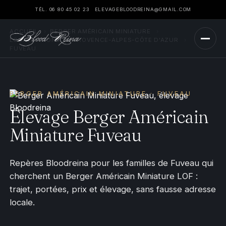
TÉL. 06 80 45 02 23
ELEVAGEBLOODREINA@GMAIL.COM
ACCUEIL
›
BERGER AMÉRICAIN MINIATURE
›
LOCALISATIONS
›
PROVENCE-ALPES-CÔTE D'AZUR
›
FUVEAU
BERGER AMÉRICAIN MINIATURE · FUVEAU
Élevage Berger Américain
Miniature Fuveau
Repères Bloodreina pour les familles de Fuveau qui
cherchent un Berger Américain Miniature LOF :
trajet, portées, prix et élevage, sans fausse adresse
locale.