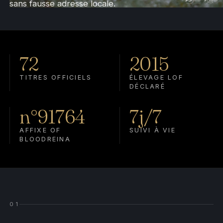
sans fausse adresse locale.
72
2015
TITRES OFFICIELS
ÉLEVAGE LOF
DÉCLARÉ
n°91764
7j/7
AFFIXE OF
SUIVI À VIE
BLOODREINA
01