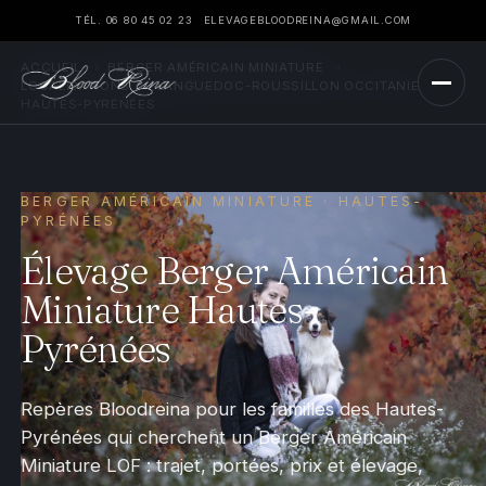
TÉL. 06 80 45 02 23
ELEVAGEBLOODREINA@GMAIL.COM
ACCUEIL
›
BERGER AMÉRICAIN MINIATURE
›
LOCALISATIONS
›
LANGUEDOC-ROUSSILLON OCCITANIE
›
HAUTES-PYRÉNÉES
BERGER AMÉRICAIN MINIATURE · HAUTES-
PYRÉNÉES
Élevage Berger Américain
Miniature Hautes-
Pyrénées
Repères Bloodreina pour les familles des Hautes-
Pyrénées qui cherchent un Berger Américain
Miniature LOF : trajet, portées, prix et élevage,