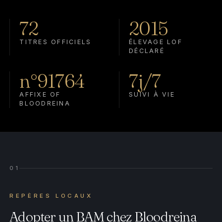
72
2015
TITRES OFFICIELS
ÉLEVAGE LOF
DÉCLARÉ
n°91764
7j/7
AFFIXE OF
SUIVI À VIE
BLOODREINA
01
REPÈRES LOCAUX
Adopter un BAM chez Bloodreina