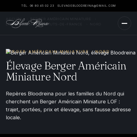
TÉL. 06 80 45 02 23
ELEVAGEBLOODREINA@GMAIL.COM
ACCUEIL
›
BERGER AMÉRICAIN MINIATURE
›
LOCALISATIONS
›
HAUTS-DE-FRANCE
›
NORD
BERGER AMÉRICAIN MINIATURE · NORD
Élevage Berger Américain
Miniature Nord
Repères Bloodreina pour les familles du Nord qui
cherchent un Berger Américain Miniature LOF :
trajet, portées, prix et élevage, sans fausse adresse
locale.