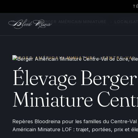
T
ACCUEIL
›
BERGER AMÉRICAIN MINIATURE
›
LOCALISA
BERGER AMÉRICAIN MINIATURE · CENTRE-VAL 
Élevage Berger
Miniature Cent
Repères Bloodreina pour les familles du Centre-Val
Américain Miniature LOF : trajet, portées, prix et é