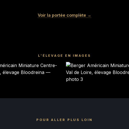
SONIC
KIRBY
Voir la portée complète →
Mâle · noir tricolore
Mâle · bleu merle
DISPONIBLE
DISPONIBLE
L'ÉLEVAGE EN IMAGES
POUR ALLER PLUS LOIN