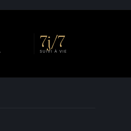
7j/7
A
SUIVI À VIE