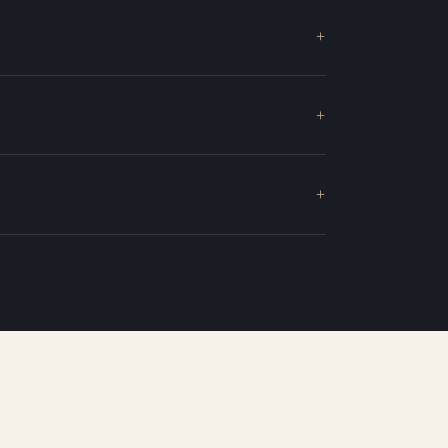
+
+
+