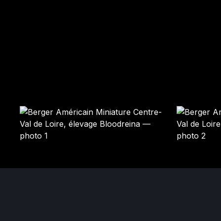
SHADOW
PIXEL
Mâle · noir tricolore
Mâle · bleu merle
DISPONIBLE
DISPONIBLE