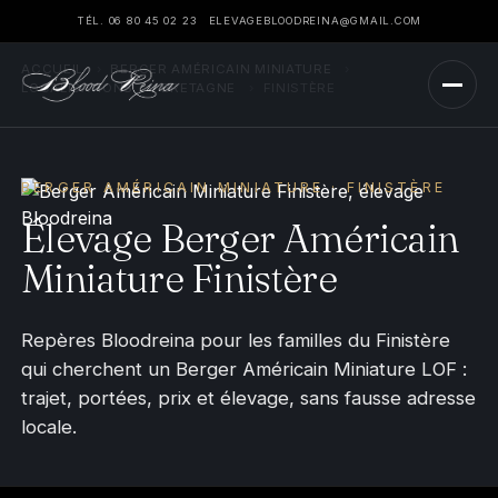
TÉL. 06 80 45 02 23
ELEVAGEBLOODREINA@GMAIL.COM
ACCUEIL
›
BERGER AMÉRICAIN MINIATURE
›
LOCALISATIONS
›
BRETAGNE
›
FINISTÈRE
BERGER AMÉRICAIN MINIATURE · FINISTÈRE
Élevage Berger Américain
Miniature Finistère
Repères Bloodreina pour les familles du Finistère
qui cherchent un Berger Américain Miniature LOF :
trajet, portées, prix et élevage, sans fausse adresse
locale.