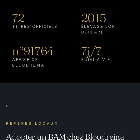
72
2015
TITRES OFFICIELS
ÉLEVAGE LOF
DÉCLARÉ
n°91764
7j/7
AFFIXE OF
SUIVI À VIE
BLOODREINA
01
REPÈRES LOCAUX
Adopter un BAM chez Bloodreina