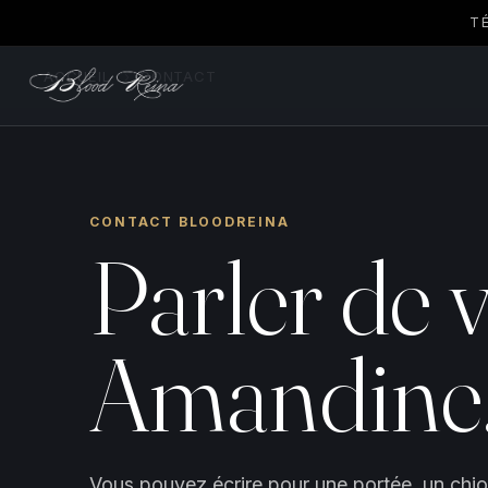
T
ACCUEIL
›
CONTACT
CONTACT BLOODREINA
Parler de v
Amandine
Vous pouvez écrire pour une portée, un chio