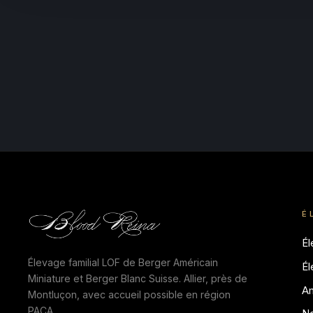
É
É
Élevage familial LOF de Berger Américain
É
Miniature et Berger Blanc Suisse. Allier, près de
A
Montluçon, avec accueil possible en région
PACA.