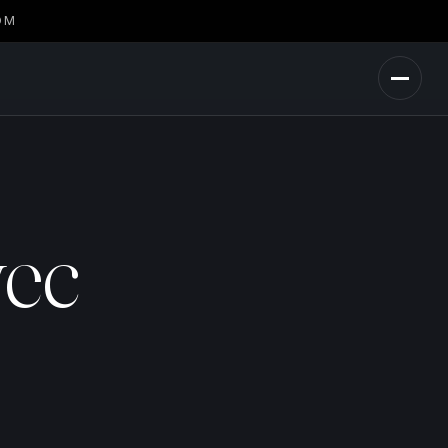
OM
vec