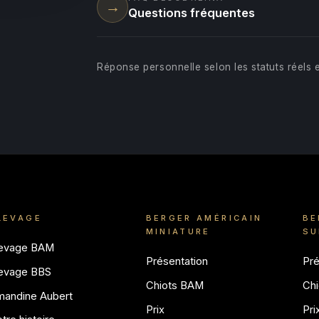
→
Questions fréquentes
Réponse personnelle selon les statuts réels e
LEVAGE
BERGER AMÉRICAIN
BE
MINIATURE
SU
levage BAM
Présentation
Pré
levage BBS
Chiots BAM
Chi
mandine Aubert
Prix
Pri