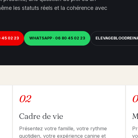
ême les statuts réels et la cohérence avec
 45 02 23
WHATSAPP · 06 80 45 02 23
ELEVAGEBLOODREI
02
0
Cadre de vie
M
Présentez votre famille, votre rythme
Pr
quotidien, votre expérience canine et
vo