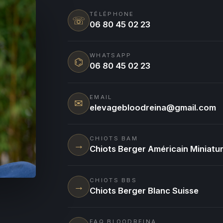
TÉLÉPHONE
☏
06 80 45 02 23
WHATSAPP
⌬
06 80 45 02 23
EMAIL
✉
elevagebloodreina@gmail.com
CHIOTS BAM
→
Chiots Berger Américain Miniatu
CHIOTS BBS
→
Chiots Berger Blanc Suisse
FAQ BLOODREINA