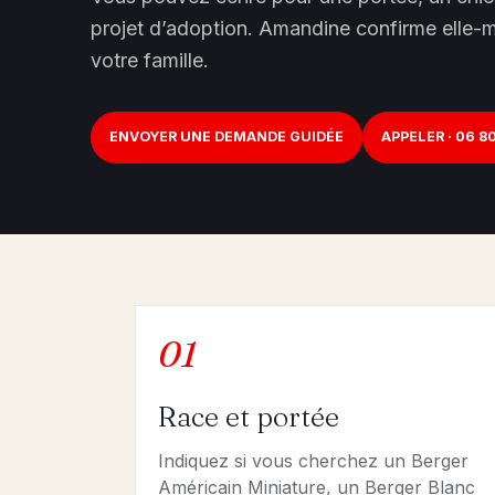
projet d’adoption. Amandine confirme elle-m
votre famille.
ENVOYER UNE DEMANDE GUIDÉE
APPELER · 06 80
01
Race et portée
Indiquez si vous cherchez un Berger
Américain Miniature, un Berger Blanc