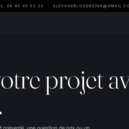
ÉL. 06 80 45 02 23
ELEVAGEBLOODREINA@GMAIL.C
otre projet a
.
t présenté, une question de prix ou un