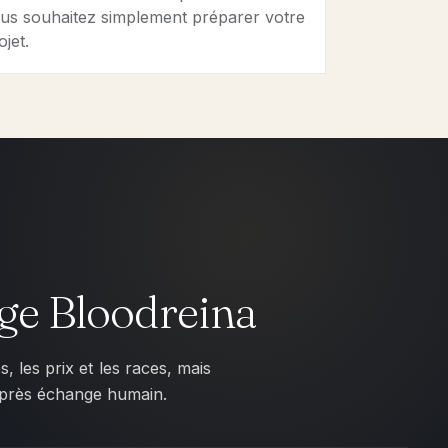
us souhaitez simplement préparer votre
ojet.
age Bloodreina
 les prix et les races, mais
s après échange humain.