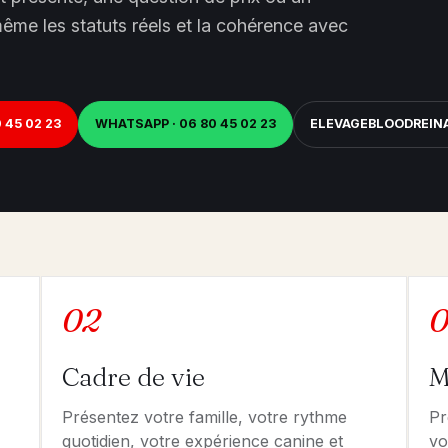
ême les statuts réels et la cohérence avec
 45 02 23
WHATSAPP · 06 80 45 02 23
ELEVAGEBLOODREI
02
0
Cadre de vie
M
Présentez votre famille, votre rythme
Pr
quotidien, votre expérience canine et
vo