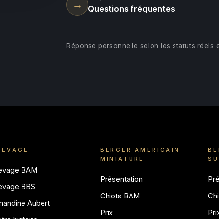
→
Questions fréquentes
Réponse personnelle selon les statuts réels e
LEVAGE
BERGER AMÉRICAIN
BE
MINIATURE
SU
levage BAM
Présentation
Pré
levage BBS
Chiots BAM
Chi
mandine Aubert
Prix
Pri