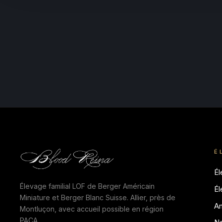
É
É
Élevage familial LOF de Berger Américain
É
Miniature et Berger Blanc Suisse. Allier, près de
A
Montluçon, avec accueil possible en région
PACA.