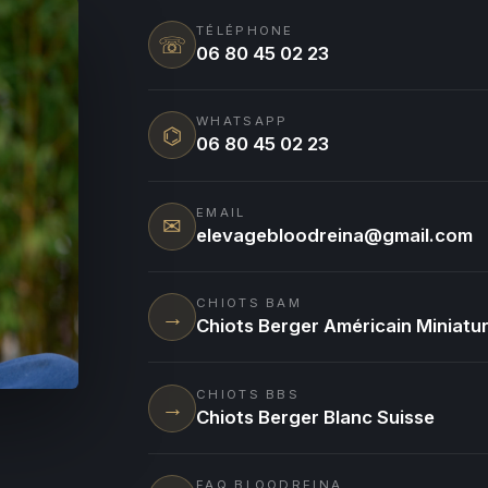
TÉLÉPHONE
☏
06 80 45 02 23
WHATSAPP
⌬
06 80 45 02 23
EMAIL
✉
elevagebloodreina@gmail.com
CHIOTS BAM
→
Chiots Berger Américain Miniatu
CHIOTS BBS
→
Chiots Berger Blanc Suisse
FAQ BLOODREINA