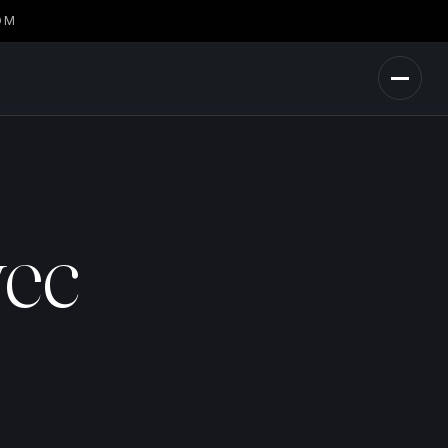
OM
vec