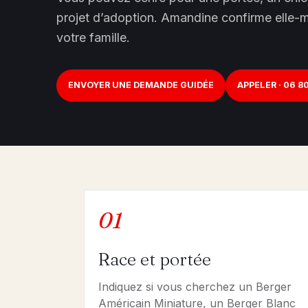
projet d’adoption. Amandine confirme elle-m
votre famille.
ENVOYER UNE DEMANDE GUIDÉE
APPELER · 06 80
01
Race et portée
Indiquez si vous cherchez un Berger
Américain Miniature, un Berger Blanc