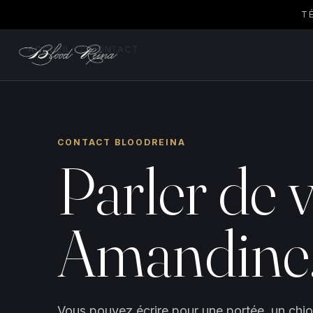
T
ACCUEIL
›
CONTACT
CONTACT BLOODREINA
Parler de v
Amandine
Vous pouvez écrire pour une portée, un chio