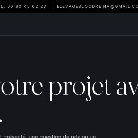
ÉL. 06 80 45 02 23
ELEVAGEBLOODREINA@GMAIL.C
otre projet a
.
t présenté, une question de prix ou un