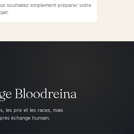
us souhaitez simplement préparer votre
ojet.
age Bloodreina
 les prix et les races, mais
s après échange humain.