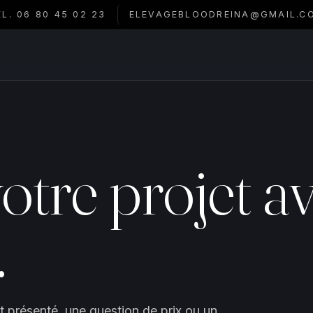
ÉL. 06 80 45 02 23
ELEVAGEBLOODREINA@GMAIL.C
otre projet a
.
t présenté, une question de prix ou un