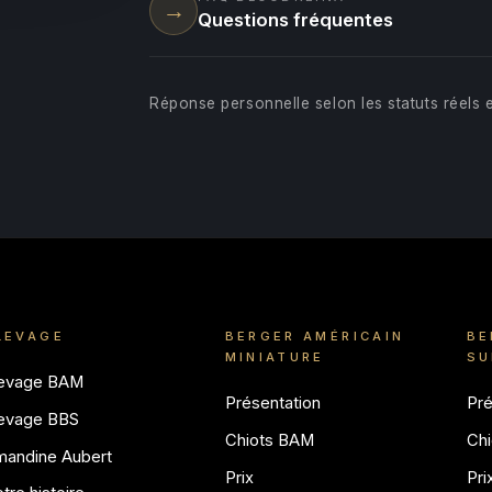
→
Questions fréquentes
Réponse personnelle selon les statuts réels e
LEVAGE
BERGER AMÉRICAIN
BE
MINIATURE
SU
levage BAM
Présentation
Pré
levage BBS
Chiots BAM
Chi
mandine Aubert
Prix
Pri