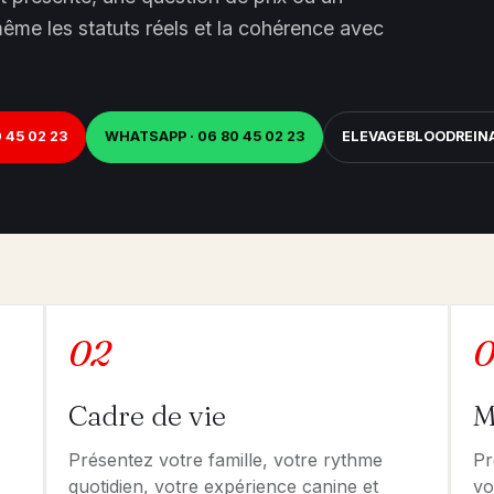
ême les statuts réels et la cohérence avec
 45 02 23
WHATSAPP · 06 80 45 02 23
ELEVAGEBLOODREI
02
0
Cadre de vie
M
Présentez votre famille, votre rythme
Pr
quotidien, votre expérience canine et
vo