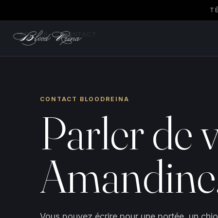
T
ACCUEIL
›
CONTACT
CONTACT BLOODREINA
Parler de v
Amandine
Vous pouvez écrire pour une portée, un chio