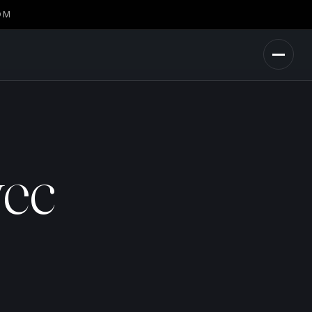
OM
vec