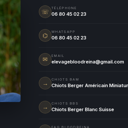
TÉLÉPHONE
☏
06 80 45 02 23
WHATSAPP
⌬
06 80 45 02 23
EMAIL
✉
elevagebloodreina@gmail.com
CHIOTS BAM
→
Chiots Berger Américain Miniatu
CHIOTS BBS
→
Chiots Berger Blanc Suisse
FAQ BLOODREINA