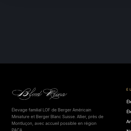
É
É
Élevage familial LOF de Berger Américain
É
Miniature et Berger Blanc Suisse. Allier, près de
A
Montluçon, avec accueil possible en région
PACA.