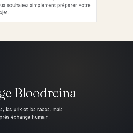
us souhaitez simplement préparer votre
ojet.
age Bloodreina
 les prix et les races, mais
s après échange humain.