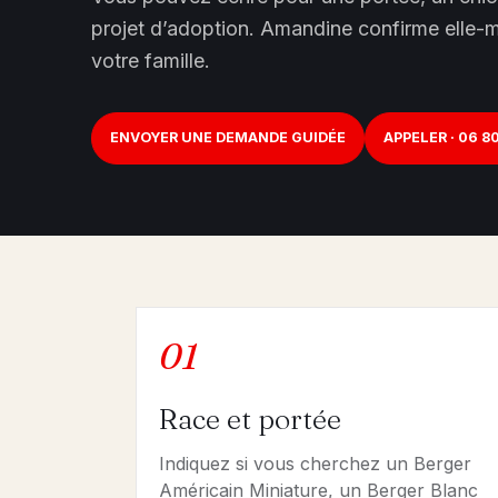
projet d’adoption. Amandine confirme elle-m
votre famille.
ENVOYER UNE DEMANDE GUIDÉE
APPELER · 06 80
01
Race et portée
Indiquez si vous cherchez un Berger
Américain Miniature, un Berger Blanc